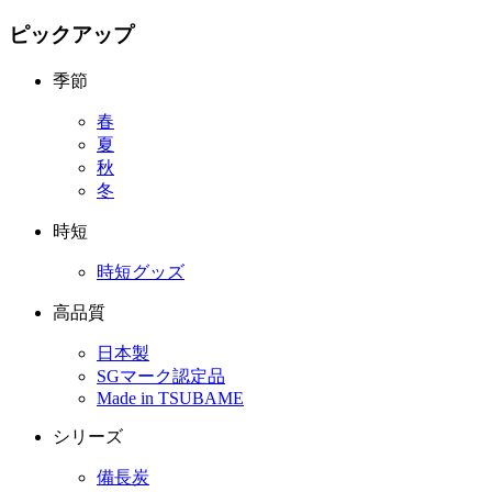
ピックアップ
季節
春
夏
秋
冬
時短
時短グッズ
高品質
日本製
SGマーク認定品
Made in TSUBAME
シリーズ
備長炭