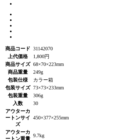
商品コード
31142070
上代価格
1,800円
商品サイズ
68×70×223mm
商品重量
249g
包装仕様
カラー箱
包装サイズ
73×73×233mm
包装重量
306g
入数
30
アウターカ
ートンサイ
450×377×255mm
ズ
アウターカ
9.7kg
ートン重量