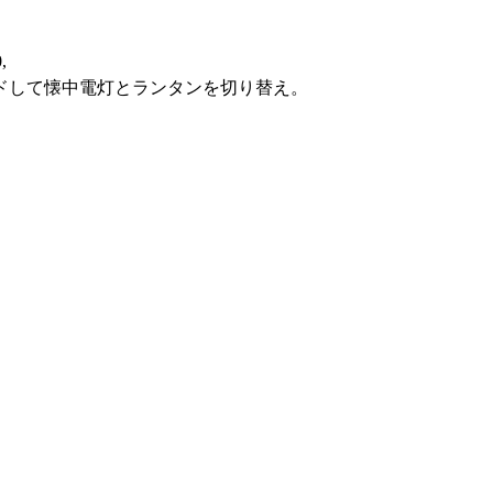
,
ドして懐中電灯とランタンを切り替え。