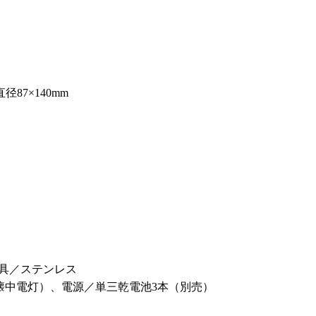
87×140mm
金具／ステンレス
m（懐中電灯）、電源／単三乾電池3本（別売）