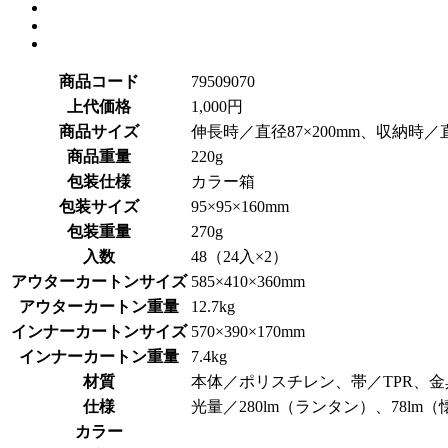
商品コード
79509070
上代価格
1,000円
商品サイズ
伸長時／直径87×200mm、収納時／直径
商品重量
220g
包装仕様
カラー箱
包装サイズ
95×95×160mm
包装重量
270g
入数
48（24入×2）
アウターカートンサイズ
585×410×360mm
アウターカートン重量
12.7kg
インナーカートンサイズ
570×390×170mm
インナーカートン重量
7.4kg
材質
本体／ポリスチレン、帯／TPR、
仕様
光量／280lm（ランタン）、78l
カラー