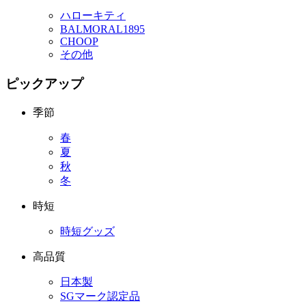
ハローキティ
BALMORAL1895
CHOOP
その他
ピックアップ
季節
春
夏
秋
冬
時短
時短グッズ
高品質
日本製
SGマーク認定品