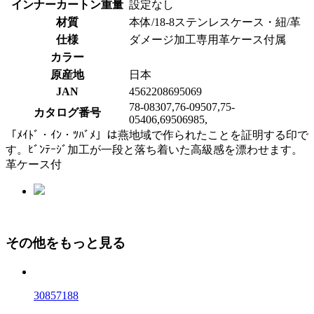
インナーカートン重量
設定なし
材質
本体/18-8ステンレスケース・紐/革
仕様
ダメージ加工専用革ケース付属
カラー
原産地
日本
JAN
4562208695069
78-08307,76-09507,75-
カタログ番号
05406,69506985,
「ﾒｲﾄﾞ・ｲﾝ・ﾂﾊﾞﾒ」は燕地域で作られたことを証明する印で
す。ﾋﾞﾝﾃｰｼﾞ加工が一段と落ち着いた高級感を漂わせます。
革ケース付
その他をもっと見る
30857188