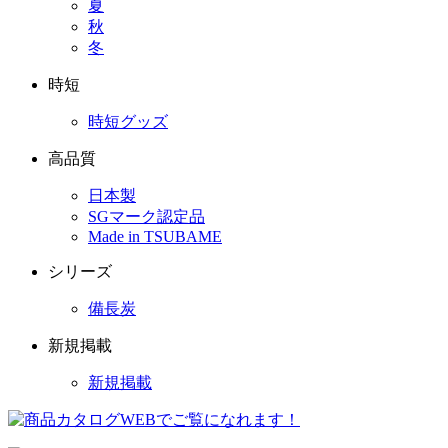
夏
秋
冬
時短
時短グッズ
高品質
日本製
SGマーク認定品
Made in TSUBAME
シリーズ
備長炭
新規掲載
新規掲載