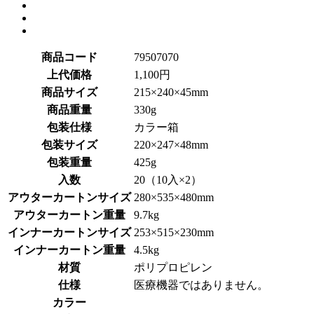
商品コード
79507070
上代価格
1,100円
商品サイズ
215×240×45mm
商品重量
330g
包装仕様
カラー箱
包装サイズ
220×247×48mm
包装重量
425g
入数
20（10入×2）
アウターカートンサイズ
280×535×480mm
アウターカートン重量
9.7kg
インナーカートンサイズ
253×515×230mm
インナーカートン重量
4.5kg
材質
ポリプロピレン
仕様
医療機器ではありません。
カラー