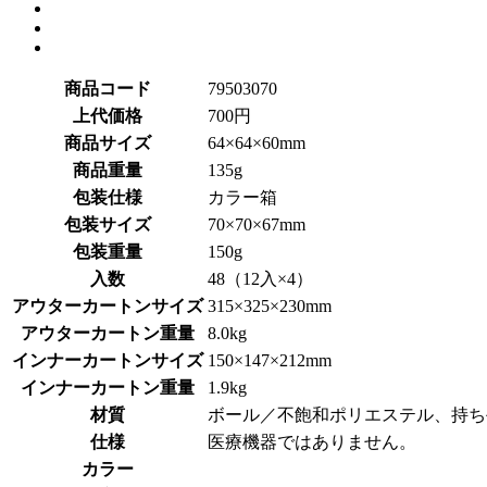
商品コード
79503070
上代価格
700円
商品サイズ
64×64×60mm
商品重量
135g
包装仕様
カラー箱
包装サイズ
70×70×67mm
包装重量
150g
入数
48（12入×4）
アウターカートンサイズ
315×325×230mm
アウターカートン重量
8.0kg
インナーカートンサイズ
150×147×212mm
インナーカートン重量
1.9kg
材質
ボール／不飽和ポリエステル、持ち
仕様
医療機器ではありません。
カラー