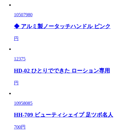
10507980
◆ アルミ製ノータッチハンドル ピンク
円
12375
HD-02 ひとりでできた ローション専用
円
10958085
HH-709 ビューティシェイプ 足ツボ名人
700円