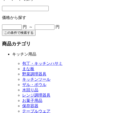
価格から探す
円 ～
円
この条件で検索する
商品カテゴリ
キッチン用品
包丁・キッチンハサミ
まな板
野菜調理器具
キッチンツール
ザル・ボウル
水回り品
レンジ調理器具
お菓子用品
保存容器
テーブルウェア