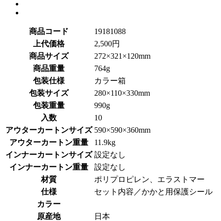
商品コード
19181088
上代価格
2,500円
商品サイズ
272×321×120mm
商品重量
764g
包装仕様
カラー箱
包装サイズ
280×110×330mm
包装重量
990g
入数
10
アウターカートンサイズ
590×590×360mm
アウターカートン重量
11.9kg
インナーカートンサイズ
設定なし
インナーカートン重量
設定なし
材質
ポリプロピレン、エラストマー
仕様
セット内容／かかと用保護シール
カラー
原産地
日本