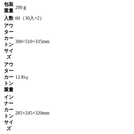
包装
200ｇ
重量
入数
60（30入×2）
アウ
ター
カー
300×510×335mm
トン
サイ
ズ
アウ
ター
カー
12.8㎏
トン
重量
イン
ナー
カー
285×245×320mm
トン
サイ
ズ