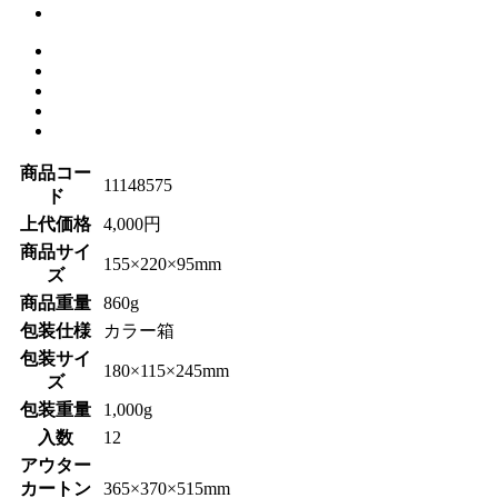
商品コー
11148575
ド
上代価格
4,000円
商品サイ
155×220×95mm
ズ
商品重量
860g
包装仕様
カラー箱
包装サイ
180×115×245mm
ズ
包装重量
1,000g
入数
12
アウター
カートン
365×370×515mm