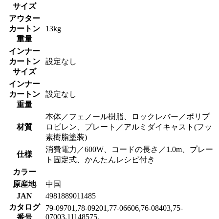
サイズ
アウター
カートン
13kg
重量
インナー
カートン
設定なし
サイズ
インナー
カートン
設定なし
重量
本体／フェノール樹脂、ロックレバー／ポリプ
材質
ロピレン、プレート／アルミダイキャスト(フッ
素樹脂塗装)
消費電力／600W、コードの長さ／1.0m、プレー
仕様
ト固定式、かんたんレシピ付き
カラー
原産地
中国
JAN
4981889011485
カタログ
79-09701,78-09201,77-06606,76-08403,75-
07003,11148575,
番号