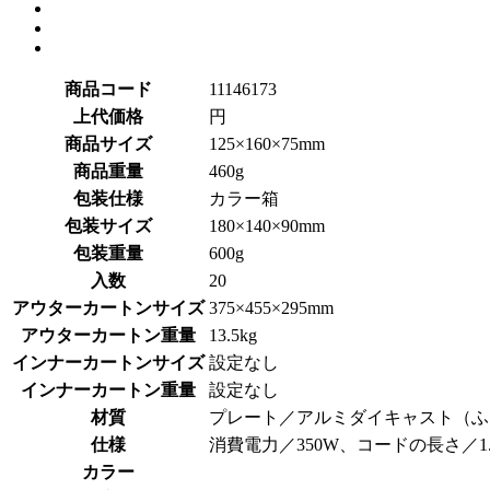
商品コード
11146173
上代価格
円
商品サイズ
125×160×75mm
商品重量
460g
包装仕様
カラー箱
包装サイズ
180×140×90mm
包装重量
600g
入数
20
アウターカートンサイズ
375×455×295mm
アウターカートン重量
13.5kg
インナーカートンサイズ
設定なし
インナーカートン重量
設定なし
材質
プレート／アルミダイキャスト（ふ
仕様
消費電力／350W、コードの長さ／1
カラー