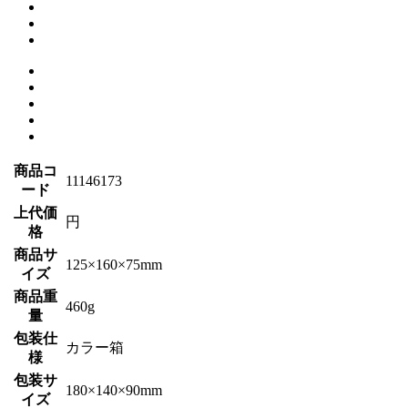
商品コ
11146173
ード
上代価
円
格
商品サ
125×160×75mm
イズ
商品重
460g
量
包装仕
カラー箱
様
包装サ
180×140×90mm
イズ