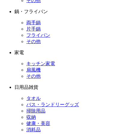
その他
鍋・フライパン
両手鍋
片手鍋
フライパン
その他
家電
キッチン家電
扇風機
その他
日用品雑貨
タオル
バス・ランドリーグッズ
掃除用品
収納
健康・美容
消耗品