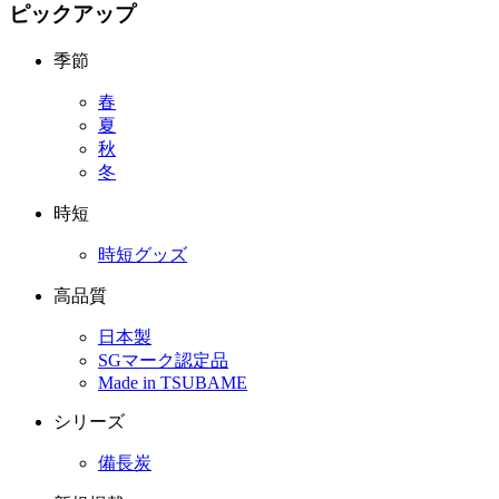
ピックアップ
季節
春
夏
秋
冬
時短
時短グッズ
高品質
日本製
SGマーク認定品
Made in TSUBAME
シリーズ
備長炭