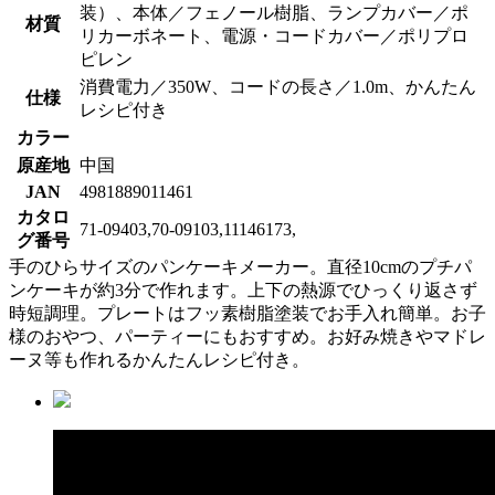
装）、本体／フェノール樹脂、ランプカバー／ポ
材質
リカーボネート、電源・コードカバー／ポリプロ
ピレン
消費電力／350W、コードの長さ／1.0m、かんたん
仕様
レシピ付き
カラー
原産地
中国
JAN
4981889011461
カタロ
71-09403,70-09103,11146173,
グ番号
手のひらサイズのパンケーキメーカー。直径10cmのプチパ
ンケーキが約3分で作れます。上下の熱源でひっくり返さず
時短調理。プレートはフッ素樹脂塗装でお手入れ簡単。お子
様のおやつ、パーティーにもおすすめ。お好み焼きやマドレ
ーヌ等も作れるかんたんレシピ付き。