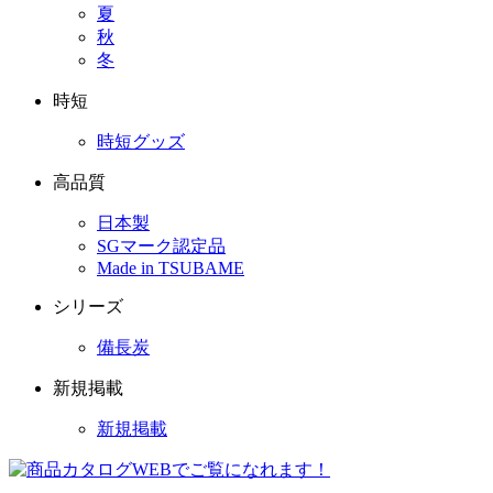
夏
秋
冬
時短
時短グッズ
高品質
日本製
SGマーク認定品
Made in TSUBAME
シリーズ
備長炭
新規掲載
新規掲載