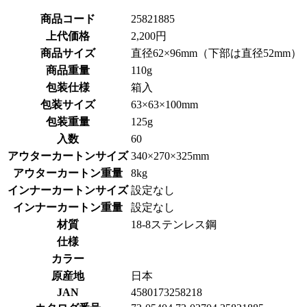
商品コード
25821885
上代価格
2,200円
商品サイズ
直径62×96mm（下部は直径52mm）
商品重量
110g
包装仕様
箱入
包装サイズ
63×63×100mm
包装重量
125g
入数
60
アウターカートンサイズ
340×270×325mm
アウターカートン重量
8kg
インナーカートンサイズ
設定なし
インナーカートン重量
設定なし
材質
18-8ステンレス鋼
仕様
カラー
原産地
日本
JAN
4580173258218