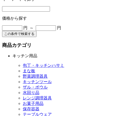
価格から探す
円 ～
円
この条件で検索する
商品カテゴリ
キッチン用品
包丁・キッチンハサミ
まな板
野菜調理器具
キッチンツール
ザル・ボウル
水回り品
レンジ調理器具
お菓子用品
保存容器
テーブルウェア