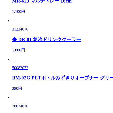
MR-623 マルチトレー 16cm
1,100円
31234070
◆ DR-01 急冷ドリンククーラー
1,000円
50082072
BM-02G PETボトルみずきりオープナー グリ
280円
70074870