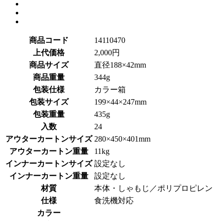
商品コード
14110470
上代価格
2,000円
商品サイズ
直径188×42mm
商品重量
344g
包装仕様
カラー箱
包装サイズ
199×44×247mm
包装重量
435g
入数
24
アウターカートンサイズ
280×450×401mm
アウターカートン重量
11kg
インナーカートンサイズ
設定なし
インナーカートン重量
設定なし
材質
本体・しゃもじ／ポリプロピレン
仕様
食洗機対応
カラー