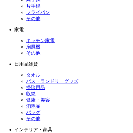
片手鍋
フライパン
その他
家電
キッチン家電
扇風機
その他
日用品雑貨
タオル
バス・ランドリーグッズ
掃除用品
収納
健康・美容
消耗品
バッグ
その他
インテリア・家具