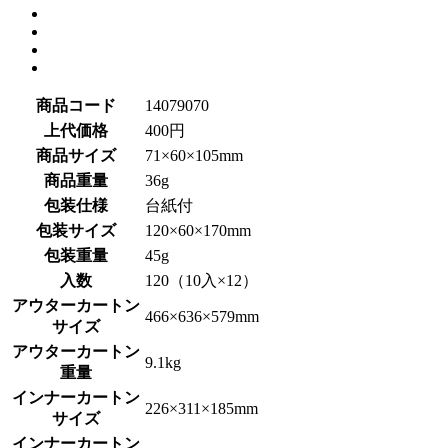
商品コード
14079070
上代価格
400円
商品サイズ
71×60×105mm
商品重量
36g
包装仕様
台紙付
包装サイズ
120×60×170mm
包装重量
45g
入数
120（10入×12）
アウターカートン
466×636×579mm
サイズ
アウターカートン
9.1kg
重量
インナーカートン
226×311×185mm
サイズ
インナーカートン