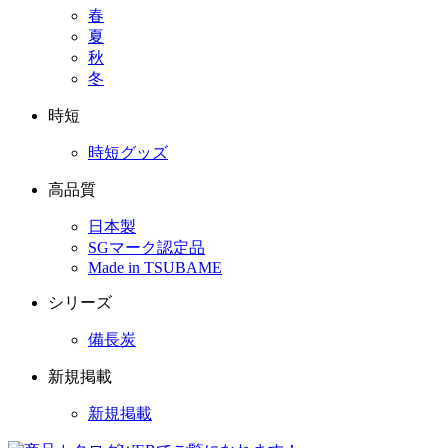
春
夏
秋
冬
時短
時短グッズ
高品質
日本製
SGマーク認定品
Made in TSUBAME
シリーズ
備長炭
新規掲載
新規掲載