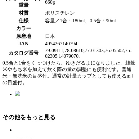
660g
重量
材質
ポリスチレン
仕様
容量／1合：180ml、0.5合：90ml
カラー
原産地
日本
JAN
4954267140794
79-09111,78-08610,77-01303,76-05502,75-
カタログ番号
02305,14079070,
0.5合と1合をくっつけたら、ゆきだるまになりました。雑穀
米やもち米を加えて炊く際の量の調整にも便利です。普通
米・無洗米の目盛付。通常の計量カップとしても使えるmｌ
の目盛付。
その他をもっと見る