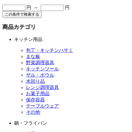
円 ～
円
この条件で検索する
商品カテゴリ
キッチン用品
包丁・キッチンハサミ
まな板
野菜調理器具
キッチンツール
ザル・ボウル
水回り品
レンジ調理器具
お菓子用品
保存容器
テーブルウェア
その他
鍋・フライパン