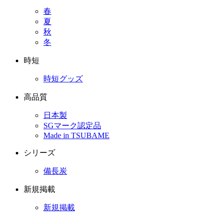
春
夏
秋
冬
時短
時短グッズ
高品質
日本製
SGマーク認定品
Made in TSUBAME
シリーズ
備長炭
新規掲載
新規掲載