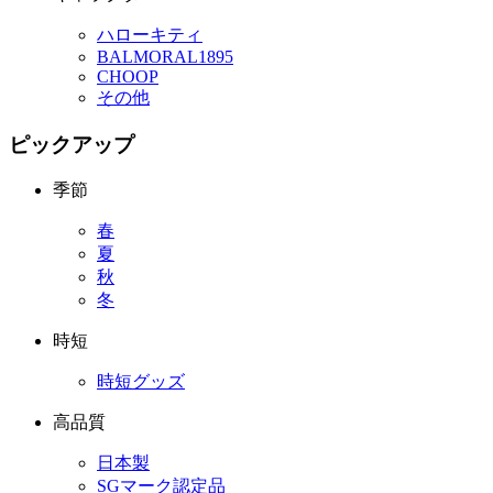
ハローキティ
BALMORAL1895
CHOOP
その他
ピックアップ
季節
春
夏
秋
冬
時短
時短グッズ
高品質
日本製
SGマーク認定品